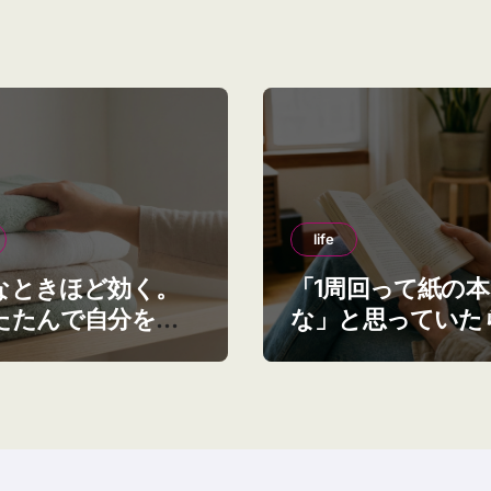
life
なときほど効く。
「1周回って紙の
たたんで自分を整
な」と思っていた
感覚
この話もう終わっ