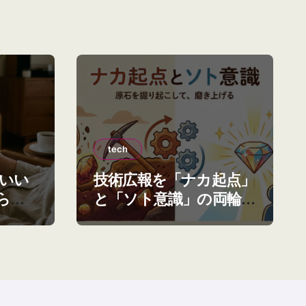
tech
本いい
技術広報を「ナカ起点」
ら、
と「ソト意識」の両輪
てた
で考えている