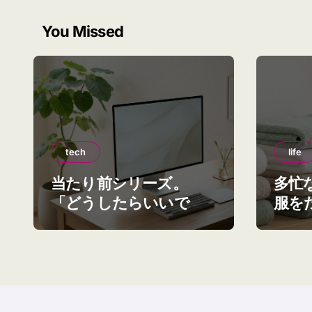
You Missed
tech
life
当たり前シリーズ。
多忙
「どうしたらいいです
服を
か？」はやめる
える