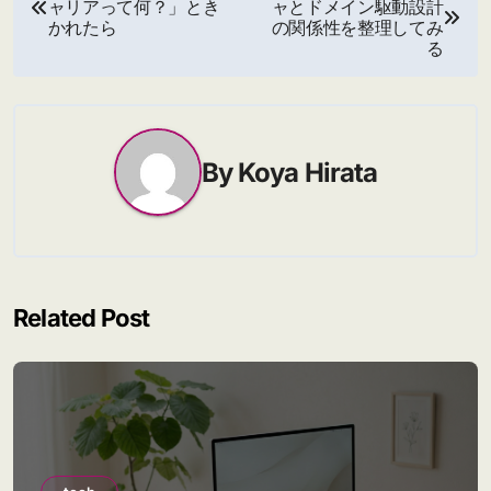
ャリアって何？」とき
ャとドメイン駆動設計
稿
かれたら
の関係性を整理してみ
る
ナ
ビ
ゲ
By
Koya Hirata
ー
シ
ョ
Related Post
ン